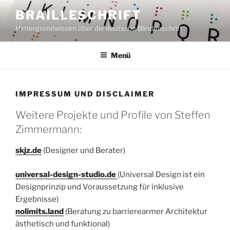
Zum
BRAILLESCHRIFT
Inhalt
Hintergrundwissen über die deutsche Blindenschrift
springen
Menü
IMPRESSUM UND DISCLAIMER
Weitere Projekte und Profile von Steffen
Zimmermann:
skjz.de
(Designer und Berater)
universal-design-studio.de
(Universal Design ist ein
Designprinzip und Voraussetzung für inklusive
Ergebnisse)
nolimits.land
(Beratung zu barrierearmer Architektur
ästhetisch und funktional)